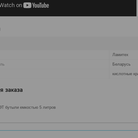
и
Ламитех
ель
Беларусь
кислотные кр
я заказа
Т бутыли емкостью 5 литров