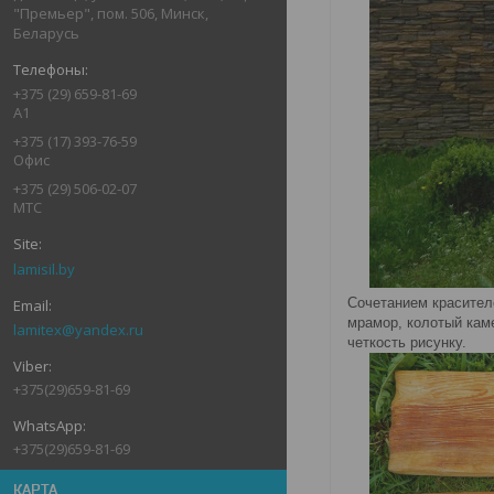
"Премьер", пом. 506, Минск,
Беларусь
+375 (29) 659-81-69
А1
+375 (17) 393-76-59
Офис
+375 (29) 506-02-07
МТС
lamisil.by
Сочетанием красител
мрамор, колотый кам
lamitex@yandex.ru
четкость рисунку.
+375(29)659-81-69
+375(29)659-81-69
КАРТА