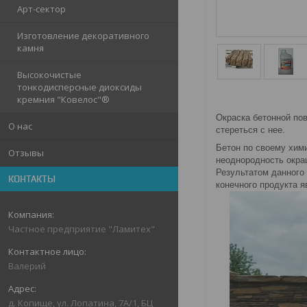
Арт-сектор
Изготовление декоративного
камня
Высокочистые
тонкодисперсные диоксиды
кремния "Ковелос"®
Окраска бетонной пов
О нас
стереться с нее.
Бетон по своему хим
Отзывы
неоднородность окраш
Результатом данного
КОНТАКТЫ
конечного продукта я
Частное предприятие "Ламитех"
Валерий
д. Копище, ул. Лопатина, 7А/1, БЦ